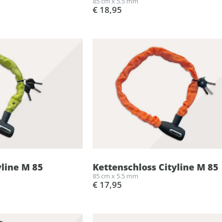
85 cm x 5.5 mm
€ 18,95
yline M 85
Kettenschloss Cityline M 85
85 cm x 5.5 mm
€ 17,95