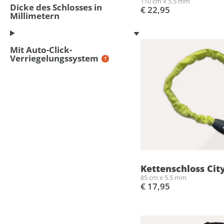
110 cm x 5.5 mm
Dicke des Schlosses in
€ 22,95
Millimetern
Mit Auto-Click-
Verriegelungssystem
Kettenschloss Cit
85 cm x 5.5 mm
€ 17,95