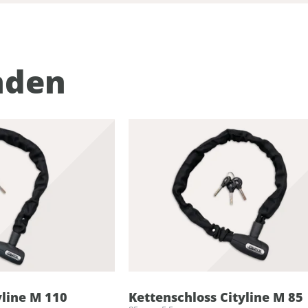
nden
yline M 110
Kettenschloss Cityline M 85