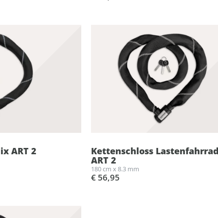
lix ART 2
Kettenschloss Lastenfahrrad
ART 2
180 cm x 8.3 mm
€ 56,95