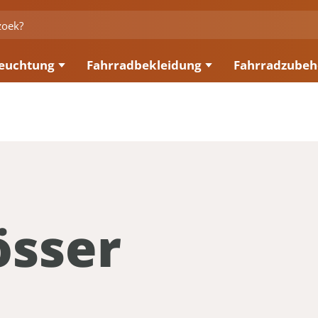
euchtung
Fahrradbekleidung
Fahrradzubeh
össer