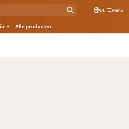
DE
Menu
Dansk
ör
Alle producten
Français
Deutsch
English
Nederlands