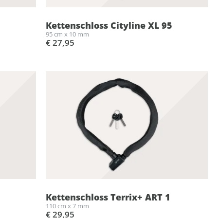
Kettenschloss Cityline XL 95
95 cm x 10 mm
€ 27,95
Kettenschloss Terrix+ ART 1
110 cm x 7 mm
€ 29,95