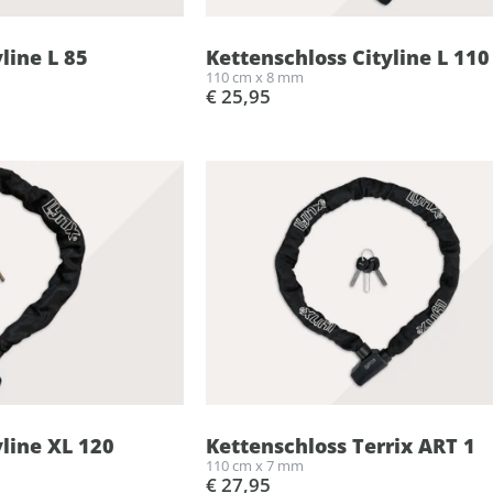
line L 85
Kettenschloss Cityline L 110
110 cm x 8 mm
€ 25,95
yline XL 120
Kettenschloss Terrix ART 1
110 cm x 7 mm
€ 27,95