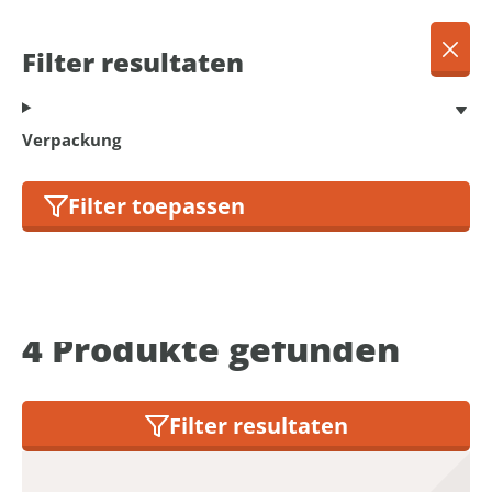
DE
Menu
Filter resultaten
Dansk
Français
Terug
Verpackung
Deutsch
English
Filter toepassen
Sitze
Nederlands
4
Produkte gefunden
Filter resultaten