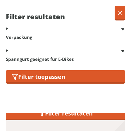
DE
Menu
Filter resultaten
Dansk
Français
Terug
Verpackung
Deutsch
English
Spanngurt
Nederlands
Spanngurt geeignet für E-Bikes
Filter toepassen
17
Produkte gefunden
Filter resultaten