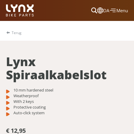
DA
Menu
Dansk
Français
Terug
Deutsch
English
Lynx
Nederlands
Spiraalkabelslot
10 mm hardened steel
Weatherproof
With 2 keys
Protective coating
Auto-click system
€ 12,95