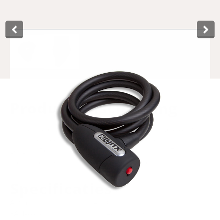
Product­omschrijving
Lynx coil cable lock with protective coating. Made of 10
mm hardened steel and the cable lock is weather resistant.
Length 150 cm. It will be delivered with 3 keys. This lock
has the auto-click system. On hanging card.
Specificaties
Art.nr.
410070
EAN-kode
8714868022235