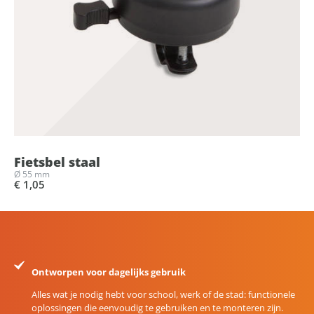
Fietsbel staal
Ø 55 mm
€ 1,05
Ontworpen voor dagelijks gebruik
Alles wat je nodig hebt voor school, werk of de stad: functionele
oplossingen die eenvoudig te gebruiken en te monteren zijn.