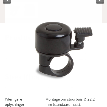
Product­omschrijving
Universal black mini bell from LYNX. Small (3.5 cm) and
light (30 gr) and easy to use. This bell is suitable for all
bicycles. Mounting around handlebar tube Ø 22.2 mm
(standard size). It will be delivered on a neat hang card.
Specificaties
Art.nr.
420100
EAN-kode
8714868020927
Mærke
Lynx
Yderligere
Montage om stuurbuis Ø 22.2
oplysninger
mm (standaardmaat).