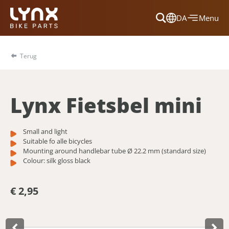
DA
Menu
Dansk
Français
Terug
Deutsch
English
Lynx Fietsbel mini
Nederlands
Small and light
Suitable fo alle bicycles
Mounting around handlebar tube Ø 22.2 mm (standard size)
Colour: silk gloss black
€ 2,95