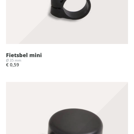
Fietsbel mini
Ø 35 mm
€ 0,59