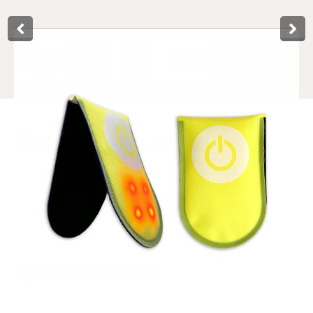
Product­omschrijving
This LED magnet clip by Lynx, 2 pieces, is suitable for
multifunctional use. The LED magnetic clip works on
standard batteries, which are included (1x CR2032). The
magnetic clip has 2 light modes, on and flashing, for good
visibility in the dark. Supplied on a neat hang card.
Specificaties
Art.nr.
429024
EAN-kode
8714868040499