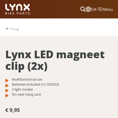
DA
Menu
Dansk
Français
Terug
Deutsch
English
Lynx LED magneet
Nederlands
clip (2x)
Multifunctional use
Batteries included (1x CR2032)
2 light modes
On neat hang card
€ 9,95