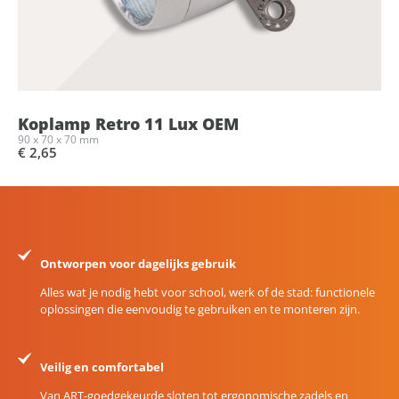
Koplamp Retro 11 Lux OEM
90 x 70 x 70 mm
€ 2,65
Ontworpen voor dagelijks gebruik
Alles wat je nodig hebt voor school, werk of de stad: functionele
oplossingen die eenvoudig te gebruiken en te monteren zijn.
Veilig en comfortabel
Van ART-goedgekeurde sloten tot ergonomische zadels en