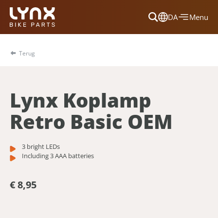
DA
Menu
Dansk
Français
Terug
Deutsch
English
Lynx Koplamp
Nederlands
Retro Basic OEM
3 bright LEDs
Including 3 AAA batteries
€ 8,95