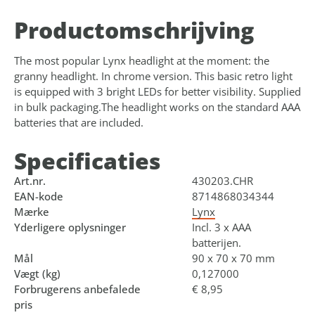
Product­omschrijving
The most popular Lynx headlight at the moment: the
granny headlight. In chrome version. This basic retro light
is equipped with 3 bright LEDs for better visibility. Supplied
in bulk packaging.The headlight works on the standard AAA
batteries that are included.
Specificaties
Art.nr.
430203.CHR
EAN-kode
8714868034344
Mærke
Lynx
Yderligere oplysninger
Incl. 3 x AAA
batterijen.
Mål
90 x 70 x 70 mm
Vægt (kg)
0,127000
Forbrugerens anbefalede
€ 8,95
pris