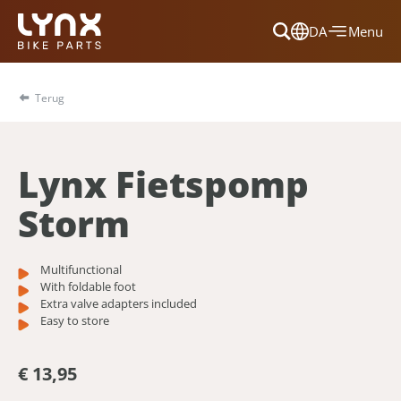
DA
Menu
Dansk
Français
Terug
Deutsch
English
Lynx Fietspomp
Nederlands
Storm
Multifunctional
With foldable foot
Extra valve adapters included
Easy to store
€ 13,95