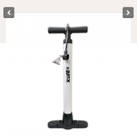
Product­omschrijving
This fresh looking basic foot pump from Lynx is a real all-
rounder because the extra valve adapters supplied to make
the pump multifunctional for everything that needs air.
Think of all types of bicycle valves, air mattresses, balls and
much more. Thanks to the foldable feet on this strong steel
floor pump, you can store it even more compactly in for
example your backpack, trunk or shed.
Specificaties