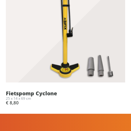
Fietspomp Cyclone
25 x 14 x 69 cm
€ 8,80