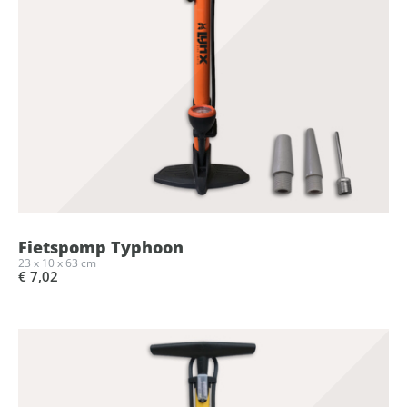
Fietspomp Typhoon
23 x 10 x 63 cm
€ 7,02