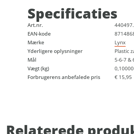
Specificaties
Art.nr.
440497
EAN-kode
871486
Mærke
Lynx
Yderligere oplysninger
Plastic 
Mål
5-6-7 & 
Vægt (kg)
0,10000
Forbrugerens anbefalede pris
€ 15,95
Relaterede produ