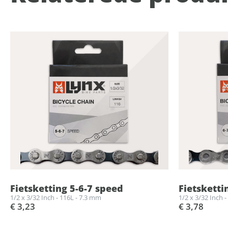
Fietsketting 5-6-7 speed
Fietsketti
1/2 x 3/32 Inch - 116L - 7.3 mm
1/2 x 3/32 Inch 
€ 3,23
€ 3,78