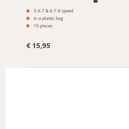
5-6-7 & 6-7-8 speed
In a plastic bag
10 pieces
€ 15,95