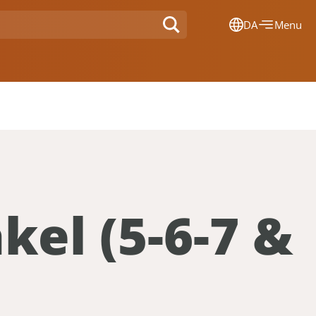
DA
Menu
Dansk
Français
Deutsch
English
Nederlands
el (5-6-7 &