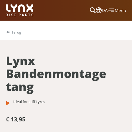
DA
Menu
Dansk
Français
Terug
Deutsch
English
Lynx
Nederlands
Bandenmontage
tang
Ideal for stiff tyres
€ 13,95