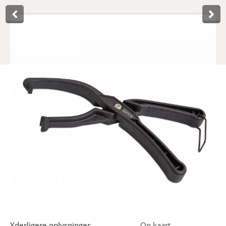
Product­omschrijving
The Lynx Tyre Mounting Tool is a handy tool to get the tyre
over the rim. You place the tyre mounting tool on the tyre
and rim and then squeeze both together. Ideal for stiff
tyres.
Specificaties
Art.nr.
440567
EAN-kode
8714868040819
Mærke
Lynx
Yderligere oplysninger
Op kaart