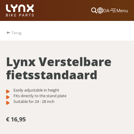
DA
Menu
Dansk
Français
Terug
Deutsch
English
Lynx Verstelbare
Nederlands
fietsstandaard
Easily adjustable in height
Fits directly to the stand plate
Suitable for 24 - 28 inch
€ 16,95