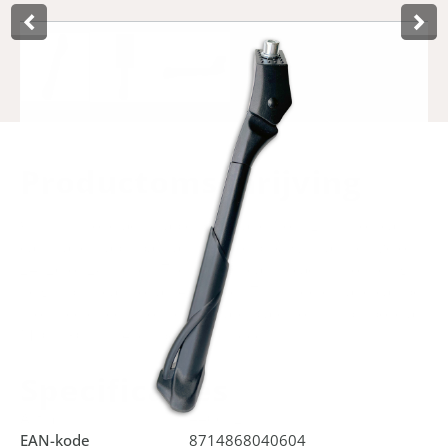
Product­omschrijving
With this solid adjustable bike stand from Lynx, you can
easily and stably park any type of bike, with a tyre size of
24, 26 or 28 inches. The stand is easy to adjust to the right
height by means of an Allen bolt. This middle stand can be
mounted directly to the standard plate, for this purpose an
M10 x 30 mm Allen bolt is included.
Specificaties
Art.nr.
440612
EAN-kode
8714868040604