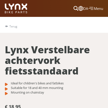
DA
Menu
Dansk
Français
Terug
Deutsch
English
Lynx Verstelbare
Nederlands
achtervork
fietsstandaard
Ideal for children's bikes and fatbikes
Suitable for 18 and 40 mm mounting
Mounting on chainstay
€ 18,95