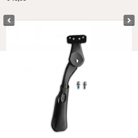
Product­omschrijving
Lynx's powerful black aluminium rear stand should be
mounted on the chainstay. Thanks to its adjustability, this
rear fork stand is suitable for bikes from 16 to 24 inches,
such as children's bikes and fatbikes. The mounting plate is
equipped with four screw holes, making it ideal for
standard mounting sizes 18 and 40 millimetres. The base
on this bike stand is extra large so that even heavier two-
wheelers stand securely. It comes standard with a set of
Allen screws for mounting.