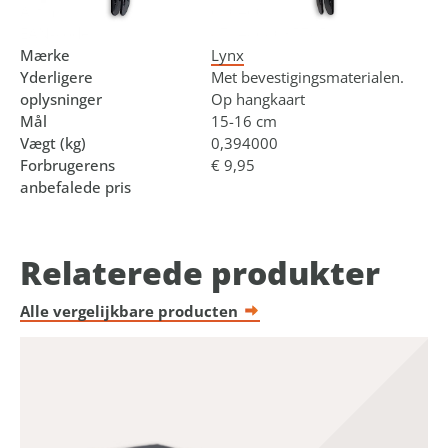
Art.nr.
610460
EAN-kode
8714868035785
Mærke
Lynx
Yderligere
Met bevestigingsmaterialen.
oplysninger
Op hangkaart
Mål
15-16 cm
Vægt (kg)
0,394000
Forbrugerens
€ 9,95
anbefalede pris
Relaterede produkter
Alle vergelijkbare producten