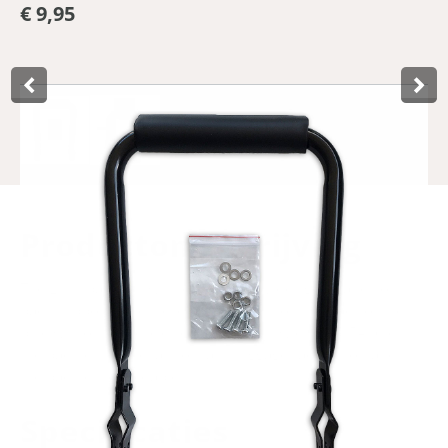
€ 9,95
Product­omschrijving
The Lynx backrest with cushion provides good and soft
back support for children who can sit on the back of the
bike without a bicycle seat. Due to its width of 15–16 cm,
the backrest fits on almost any luggage rack. Also handy,
the backrest is foldable.
Specificaties