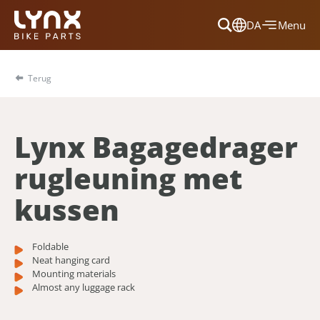
DA
Menu
Dansk
Français
Terug
Deutsch
English
Lynx Bagagedrager
Nederlands
rugleuning met
kussen
Foldable
Neat hanging card
Mounting materials
Almost any luggage rack