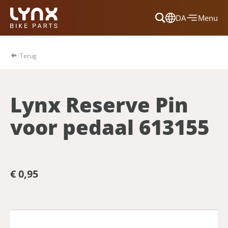
DA
Menu
Dansk
Français
Terug
Deutsch
English
Lynx Reserve Pin
Nederlands
voor pedaal 613155
€ 0,95