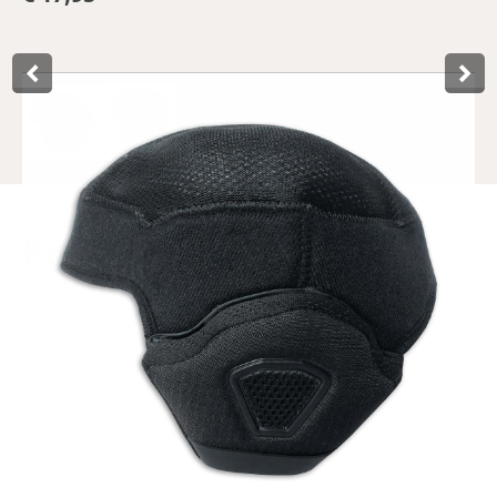
Product­omschrijving
This inner liner in size S/M for Lynx's City Pro helmet
makes the helmet winter-ready. The soft fabric makes the
helmet completely windproof on the inside and the
thickened earmuffs protect the ears from cold
temperatures. Installation is easy with the included Velcro
adhesives and rubber strips on the end of the ear muffs.
Important:
the existing inner lining must be removed.