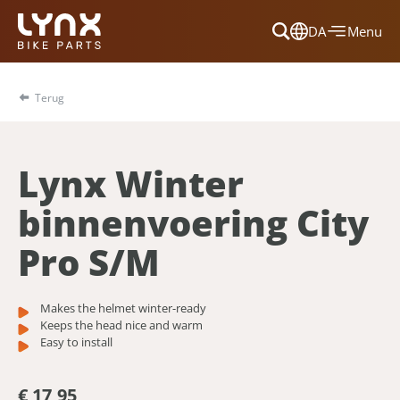
DA
Menu
Dansk
Français
Terug
Deutsch
English
Lynx Winter
Nederlands
binnenvoering City
Pro S/M
Makes the helmet winter-ready
Keeps the head nice and warm
Easy to install
€ 17,95