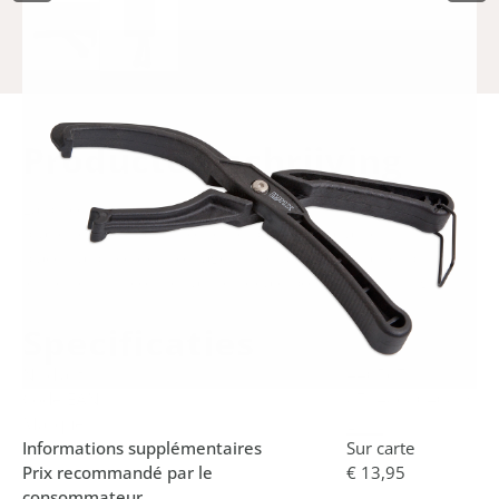
Product­omschrijving
La pince de montage de pneus de Lynx est un outil
pratique pour faire monter le pneu sur la jante. Il suffit de
placer la pince de montage sur le pneu et la jante, puis de
les serrer l'un contre l'autre. Idéale pour les pneus rigides.
Specificaties
N° d'art.
440567
Code EAN
8714868040819
Marque
Lynx
Informations supplémentaires
Sur carte
Prix recommandé par le
€ 13,95
consommateur