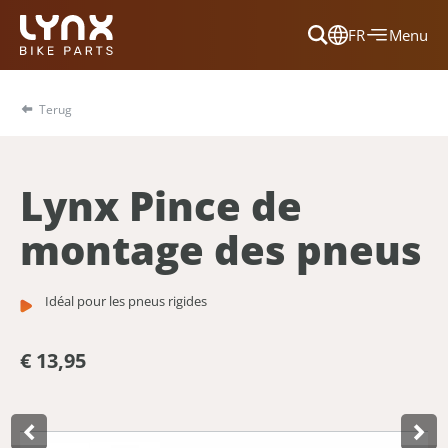
FR
Menu
Dansk
Français
Terug
Deutsch
English
Lynx Pince de
Nederlands
montage des pneus
Idéal pour les pneus rigides
€ 13,95