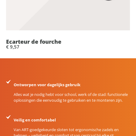
Ecarteur de fourche
€ 9,57
Ontworpen voor dagelijks gebruik
Alles wat je nodig hebt voor school, werk of de stad: functionele
oplossingen die eenvoudig te gebruiken en te monteren zijn.
Veilig en comfortabel
Van ART-goedgekeurde sloten tot ergonomische zadels en
helmen – veiligheid en comfort staan centraal bij elke rit.