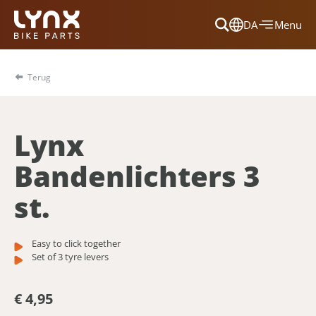
DA
Menu
Dansk
Français
Terug
Deutsch
English
Lynx
Nederlands
Bandenlichters 3
st.
Easy to click together
Set of 3 tyre levers
€ 4,95