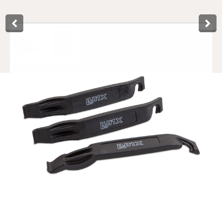
Product­omschrijving
These user-friendly Lynx tyre levers are the perfect help
when changing a tyre. Because the tyre levers can be
clicked together, you can easily take them with you.
Specificaties
Art.nr.
440565
EAN-kode
8714868040802
Mærke
Lynx
Yderligere oplysninger
Op kaart