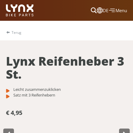
DE
Menu
Dansk
Français
Terug
Deutsch
English
Lynx Reifenheber 3
Nederlands
St.
Leicht zusammenzuklicken
Satz mit 3 Reifenhebern
€ 4,95