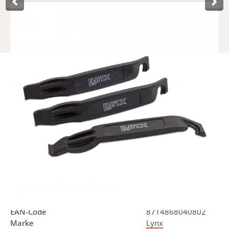
Product­omschrijving
Diese benutzerfreundlichen Lynx-Reifenheber sind die
perfekte Hilfe beim Reifenwechsel. Da die Reifenheber
zusammengeklickt werden können, lassen sie sich leicht
mitnehmen.
Specificaties
Art.Nr.
440565
EAN-Code
8714868040802
Marke
Lynx