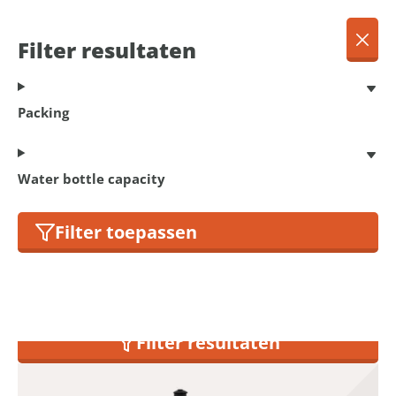
EN
Menu
Filter resultaten
Dansk
Français
Terug
Packing
Deutsch
English
Water bottles
Nederlands
Water bottle capacity
Filter toepassen
4
products found
Filter resultaten