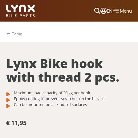
EN
Menu
Dansk
Français
Terug
Deutsch
English
Lynx Bike hook
Nederlands
with thread 2 pcs.
Maximum load capacity of 20 kg per hook
Epoxy coating to prevent scratches on the bicycle
Can be mounted on all kinds of surfaces
€ 11,95