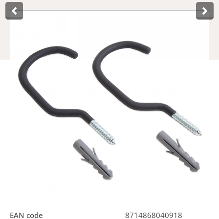
Product­omschrijving
With these two powerful Lynx bicycle hooks, you can easily
and space-savingly hang up a bicycle in e.g. the shed or
garage. The bicycle hooks are threaded and plugs are
included for the correct installation, depending on the type
of surface. To avoid scratching the bicycle, the hooks have
an epoxy coating. The maximum load per hook is 20 kg.
Specificaties
Art.no.
440582
EAN code
8714868040918