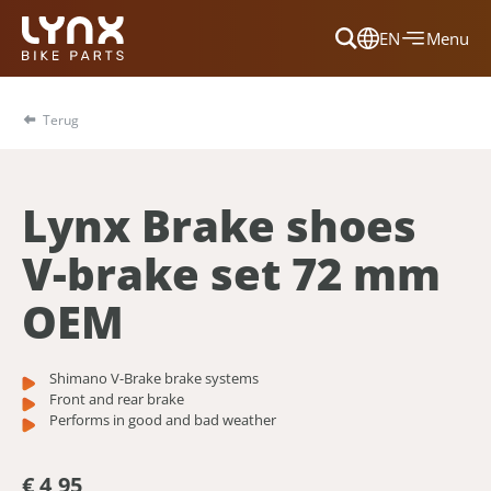
EN
Menu
Dansk
Français
Terug
Deutsch
English
Lynx Brake shoes
Nederlands
V-brake set 72 mm
OEM
Shimano V-Brake brake systems
Front and rear brake
Performs in good and bad weather
€ 4,95