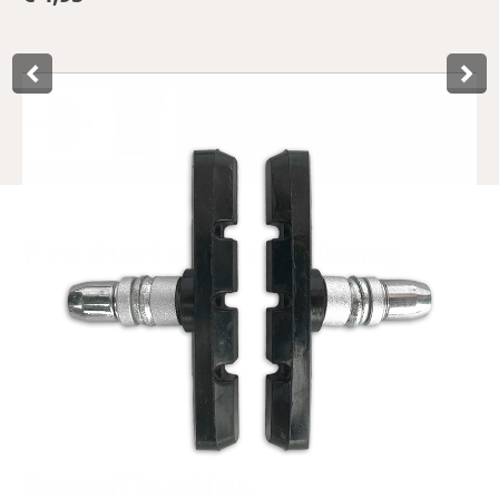
Product­omschrijving
The universal V-Brake 72 mm brake shoes from Lynx in
OEM packaging are suitable for the Shimano V-Brake brake
systems. The brake shoes are suitable for both front and
rear brake. Perform well in both good and bad weather.
The brake pads are packed as a set in a bag, provided with
a barcode sticker.
Specificaties