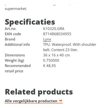
perfect for use when travelling to work, school or the
supermarket.
Specificaties
Art.no.
610320.GRA
EAN code
8714868034955
Brand
Lynx
Additional info
TPU. Waterproof. With shoulder
belt. Content 23 liter.
Dimensions
36 x 16 x 40 cm
Weight (kg)
0.750000
Recommended
€ 48,95
retail price
Related products
Alle vergelijkbare producten