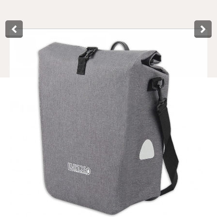
Product­omschrijving
This sportive single pannier bag from Lynx is made of
600D nylon with laminated TPU-material, this in
combination with the welded seams makes the bag 100%
waterproof and very strong. The quick-mount system
makes it very easy to mount the bag to the normal bike as
well as the E-bike. The pannier bag can be attached to a
luggage carrier with a tube thickness of Ø 8 to 15 mm. The
reflective strips on both sides ensure optimal visibility, so
that you can travel safely. With its 23 litre capacity, it is