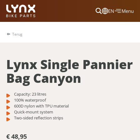
EN
Menu
Dansk
Français
Terug
Deutsch
English
Lynx Single Pannier
Nederlands
Bag Canyon
Capacity: 23 litres
100% waterproof
600D nylon with TPU material
Quick-mount system
Two-sided reflection strips
€ 48,95