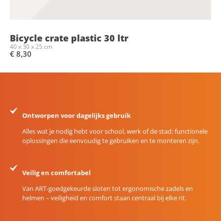
Bicycle crate plastic 30 ltr
40 x 30 x 25 cm
€ 8,30
Ontworpen voor dagelijks gebruik
Alles wat je nodig hebt voor school, werk of de stad: functionele
oplossingen die eenvoudig te gebruiken en te monteren zijn.
Veilig en comfortabel
Van ART-goedgekeurde sloten tot ergonomische zadels en
helmen – veiligheid en comfort staan centraal bij elke rit.