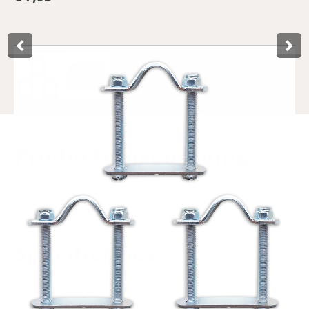
Product­omschrijving
With this mounting set from Lynx you can quick and easy
attach a bicycle crate on the rear and/or front carrier of the
bicycle.
Specificaties
Art.no.
610899.3
EAN code
8714868036195
Brand
Lynx