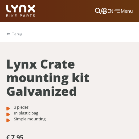
EN
Menu
Dansk
Français
Terug
Deutsch
English
Lynx Crate
Nederlands
mounting kit
Galvanized
3 pieces
In plastic bag
Simple mounting
€ 7,95