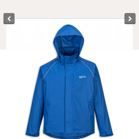
Product­omschrijving
This blue Lynx raincoat in size M, called Dry and Go, is fully
waterproof thanks to the taped seams. Because of the soft
and flexible nylon material, the raincoat feels very
comfortable to wear. In addition, nylon has good
breathability, which ensures that perspiration can easily
escape. On the sides of the raincoat there are pockets,
which can be closed with a zipper. The hood and bottom of
the raincoat are equipped with adjustable elastic band. The
openings of the sleeves can be adjusted with Velcro. For