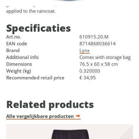
good visibility in traffic, reflective elements have been
applied to the raincoat.
Specificaties
Art.no.
610915.20.M
EAN code
8714868036614
Brand
Lynx
Additional info
Comes with storage bag
Dimensions
76.5 x 60 x 58 cm
Weight (kg)
0.320000
Recommended retail price
€ 34,95
Related products
Alle vergelijkbare producten