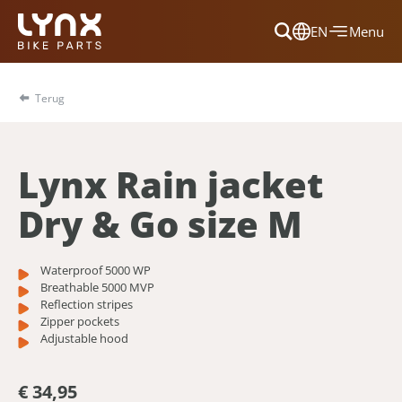
EN
Menu
Dansk
Français
Terug
Deutsch
English
Lynx Rain jacket
Nederlands
Dry & Go size M
Waterproof 5000 WP
Breathable 5000 MVP
Reflection stripes
Zipper pockets
Adjustable hood
€ 34,95