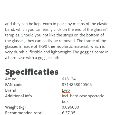
not fog up. There is nothing more annoying than a pair of
glasses that keep falling off your nose, so the nose pads
are adjustable and made of rubber. In addition, the glasses
have anti-slip surfaces on the inside of the glasses' temples
and they can be kept extra in place by means of the elastic
band, which you can easily click on the end of the glasses'
temples. Should you not like the strips on the bottom of
the glasses, they can easily be removed. The frame of the
glasses is made of TR90 thermoplastic material, which is
very durable, flexible and lightweight. The goggles come in
a hard case with a goggle cloth.
Specificaties
Art.no.
618134
EAN code
8714868040505
Brand
Lynx
Additional info
Incl. hard case spectacle
box.
Weight (kg)
0.096000
Recommended retail
€ 37,95