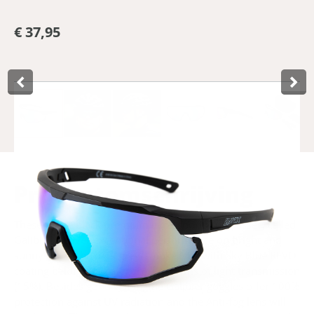
€ 37,95
Product­omschrijving
These matte black premium Lynx sports sunglasses, called
Galibier, deliver exceptional performance on bright and
sunny days. The dark grey/smoke lens with Sky Blue REVO
coating belongs to category 3 in terms of light transmission
(15%). Besides good vision, the Galibier goggles offer 100%
protection against UV radiation and the Anti-fog lens will