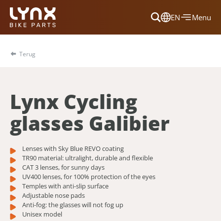
EN
Menu
Dansk
Français
Terug
Deutsch
English
Lynx Cycling
Nederlands
glasses Galibier
Lenses with Sky Blue REVO coating
TR90 material: ultralight, durable and flexible
CAT 3 lenses, for sunny days
UV400 lenses, for 100% protection of the eyes
Temples with anti-slip surface
Adjustable nose pads
Anti-fog: the glasses will not fog up
Unisex model