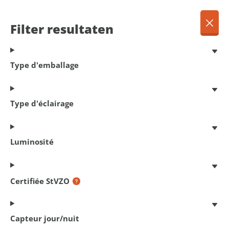
FR
Menu
Filter resultaten
Dansk
Français
Terug
Type d'emballage
Deutsch
English
Phares avant
Nederlands
Type d'éclairage
Luminosité
29
produits trouvés
Certifiée StVZO
Filter resultaten
Capteur jour/nuit