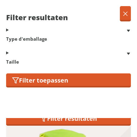
FR
Menu
Filter resultaten
Dansk
Français
Terug
Type d'emballage
Deutsch
English
Vêtements de pluie
Nederlands
Taille
Filter toepassen
19
produits trouvés
Filter resultaten