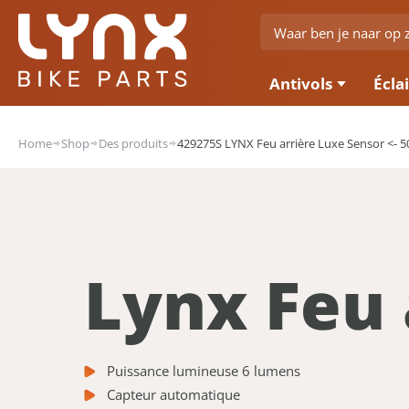
Antivols
Écla
Home
Shop
Des produits
429275S LYNX Feu arrière Luxe Sensor <- 
Lynx Feu 
Puissance lumineuse 6 lumens
Capteur automatique