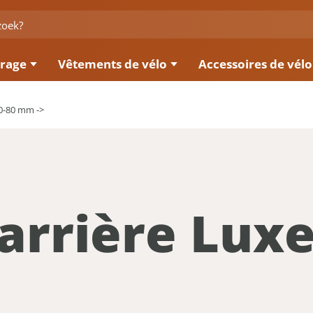
irage
Vêtements de vélo
Accessoires de vélo
50-80 mm ->
arrière Lux