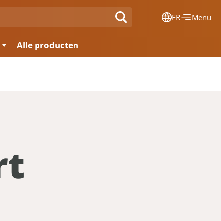
FR
Menu
Dansk
Alle producten
Français
Deutsch
English
Nederlands
rt