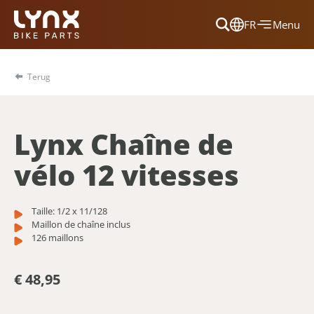
FR
Menu
Dansk
Français
Terug
Deutsch
English
Lynx Chaîne de
Nederlands
vélo 12 vitesses
Taille: 1/2 x 11/128
Maillon de chaîne inclus
126 maillons
€ 48,95