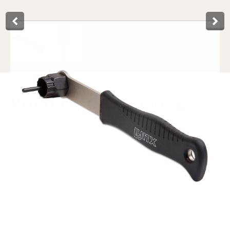
Product­omschrijving
La démonte-cassette de Lynx facilite le montage et le
démontage des cassettes Shimano ou Sram. La clé est
équipée d'une longue goupille afin qu'elle ne se détache
pas lorsqu'une grande force est appliquée lors du
dévissage de la rondelle.
Utilisez la démonte-cassette de Lynx en combinaison avec
le fouet à chaîne Lynx et le remplacement de la cassette est
très rapide.