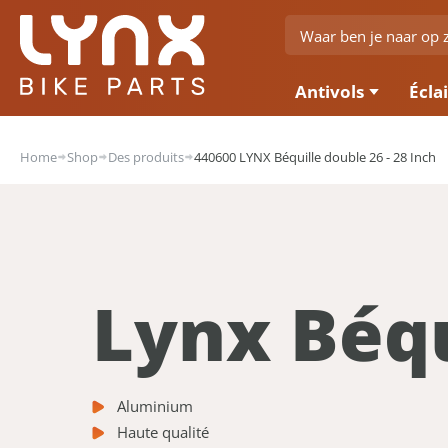
Antivols
Écla
Home
Shop
Des produits
440600 LYNX Béquille double 26 - 28 Inch
Lynx Béqu
Aluminium
Haute qualité