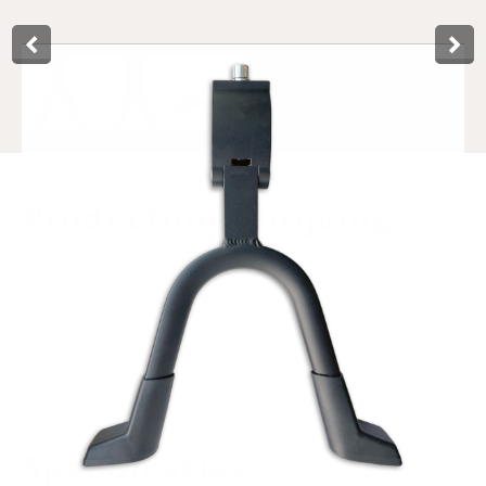
Product­omschrijving
Cette béquille double puissante de Lynx est idéale pour
garer de manière stable les vélos les plus lourds, tels que
les vélos électriques, les vélos-mères et les vélos de
transport. Même avec une charge lourde, la béquille à deux
pieds assure une position optimale. Cette béquille centrale
peut être montée directement sur la plaque standard, à cet
effet un boulon Allen M10 x 30 mm est inclus.
Specificaties