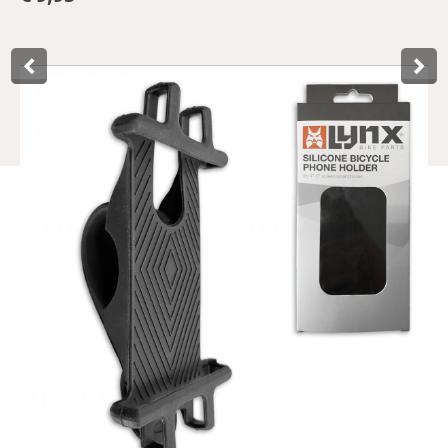
Product­omschrijving
Ce support de téléphone Lynx vous permet de fixer
facilement un smartphone au guidon de votre vélo.
Convient à tous les smartphones courants. Très flexible
grâce aux sangles en silicone. Montage sans outil.
Specificaties
N° d'art.
440760
Code EAN
8714868034245