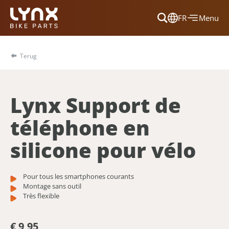
FR
Menu
Dansk
Français
Terug
Deutsch
English
Lynx Support de
Nederlands
téléphone en
silicone pour vélo
Pour tous les smartphones courants
Montage sans outil
Très flexible
€ 9,95