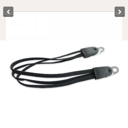
Product­omschrijving
Ce tendeur de porte-bagages Basic noir 26/28 pouces de la
marque Lynx est doté d'une plaque en acier inoxydable. Il
est emballé sur une carte de suspension soignée. Le
tendeur se fixe facilement sur le porte-bagages et est très
pratique pour transporter des objets sur le vélo.
Specificaties
N° d'art.
440951
Code EAN
8714868036232