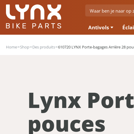
Antivols
Écla
Home
Shop
Des produits
610720 LYNX Porte-bagages Arrière 28 pou
Lynx Port
pouces