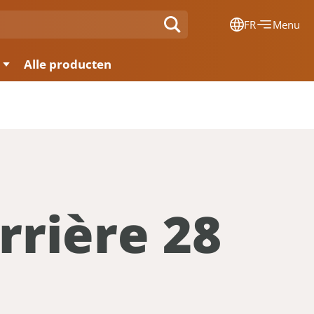
FR
Menu
Dansk
Alle producten
Français
Deutsch
English
Nederlands
rrière 28