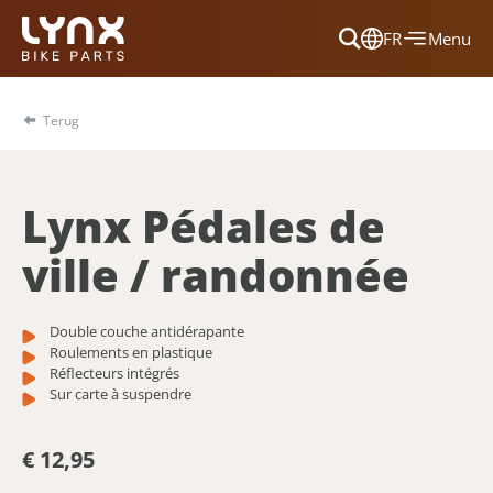
FR
Menu
Dansk
Français
Terug
Deutsch
English
Lynx Pédales de
Nederlands
ville / randonnée
Double couche antidérapante
Roulements en plastique
Réflecteurs intégrés
Sur carte à suspendre
€ 12,95