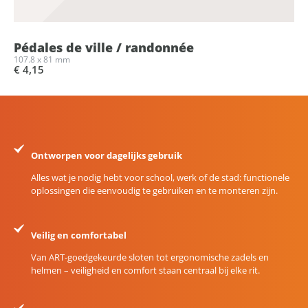
Pédales de ville / randonnée
107.8 x 81 mm
€ 4,15
Ontworpen voor dagelijks gebruik
Alles wat je nodig hebt voor school, werk of de stad: functionele
oplossingen die eenvoudig te gebruiken en te monteren zijn.
Veilig en comfortabel
Van ART-goedgekeurde sloten tot ergonomische zadels en
helmen – veiligheid en comfort staan centraal bij elke rit.