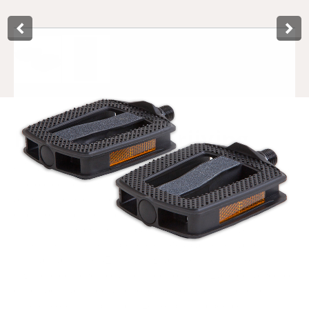
Product­omschrijving
Ces pédales Lynx noires pour vélo de ville et de randonnée
/ vélo électrique sont dotées d'une double couche
antidérapante des deux côtés. La pédale est dotée de
crampons hauts et bas sur le bord extérieur et d'une
surface semblable à du sable (aspect papier de verre) au
milieu. Le roulement breveté en PA (plastique hautement
résistant à l'usure) (ZU-bearing) assure une rotation
régulière de la pédale autour de son axe. L'axe de la pédale
est en acier au bore, auquel on a ajouté du bore, ce qui le
rend encore plus puissant. Le corps de la pédale est