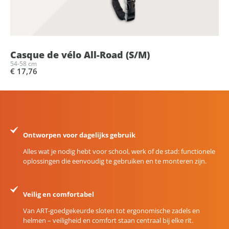
Casque de vélo All-Road (S/M)
54-58 cm
€ 17,76
Ontworpen voor dagelijks gebruik
Alles wat je nodig hebt voor school, werk of de stad: functionele
oplossingen die eenvoudig te gebruiken en te monteren zijn.
Veilig en comfortabel
Van ART-goedgekeurde sloten tot ergonomische zadels en
helmen – veiligheid en comfort staan centraal bij elke rit.