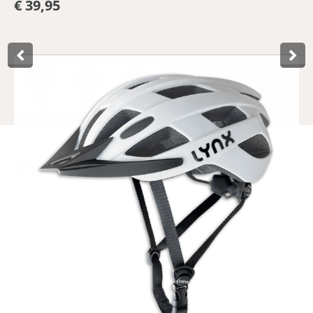
€ 39,95
Product­omschrijving
Le Lynx All-Road est un casque vélo blanc polyvalent qui
allie protection, ventilation et facilité d’utilisation, aussi
bien pour un usage quotidien que sportif. Sa structure in-
mold associe une coque extérieure en polycarbonate
robuste à une mousse intérieure EPS absorbant les chocs.
Le casque comprend 24 ouvertures d’aération assurant
une excellente circulation de l’air. Une moustiquaire
intégrée à l’avant empêche les insectes de pénétrer par les