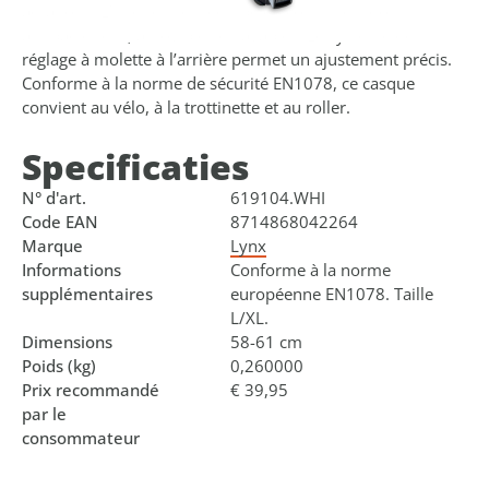
aérations. L’intérieur est équipé de coussinets doux,
antibactériens, amovibles et lavables. Le système de
réglage à molette à l’arrière permet un ajustement précis.
Conforme à la norme de sécurité EN1078, ce casque
convient au vélo, à la trottinette et au roller.
Specificaties
N° d'art.
619104.WHI
Code EAN
8714868042264
Marque
Lynx
Informations
Conforme à la norme
supplémentaires
européenne EN1078. Taille
L/XL.
Dimensions
58-61 cm
Poids (kg)
0,260000
Prix recommandé
€ 39,95
par le
consommateur