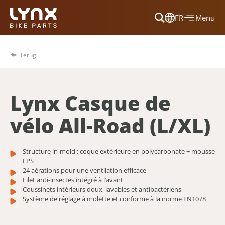
FR
Menu
Dansk
Français
Terug
Deutsch
English
Lynx Casque de
Nederlands
vélo All-Road (L/XL)
Structure in-mold : coque extérieure en polycarbonate + mousse
EPS
24 aérations pour une ventilation efficace
Filet anti-insectes intégré à l’avant
Coussinets intérieurs doux, lavables et antibactériens
Système de réglage à molette et conforme à la norme EN1078