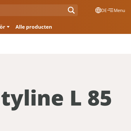
DE
Menu
Dansk
ör
Alle producten
Français
Deutsch
English
Nederlands
tyline L 85