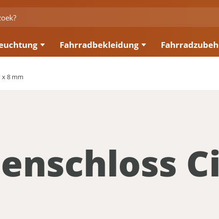
euchtung
Fahrradbekleidung
Fahrradzubeh
m x 8 mm
enschloss Ci