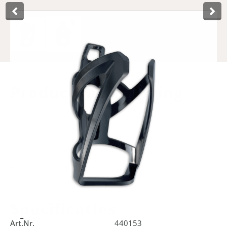
Product­omschrijving
Der Lynx Flex Kunststoff-Flaschenhalter in Schwarz ist für
vielseitigen Einsatz konzipiert. Das flexible Design bietet
optimalen Halt für verschiedene Flaschengrößen, ohne an
Stabilität einzubüßen. Das robuste Kunststoffmaterial sorgt
für eine langlebige und zuverlässige Befestigung bei jeder
Fahrt. Inklusive Montagematerial für eine einfache und
sichere Installation.
Specificaties
Art.Nr.
440153