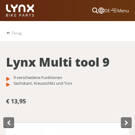
DE
Menu
Dansk
Français
Terug
Deutsch
English
Lynx Multi tool 9
Nederlands
9 verschiedene Funktionen
Sechskant, Kreuzschlitz und Torx
€ 13,95