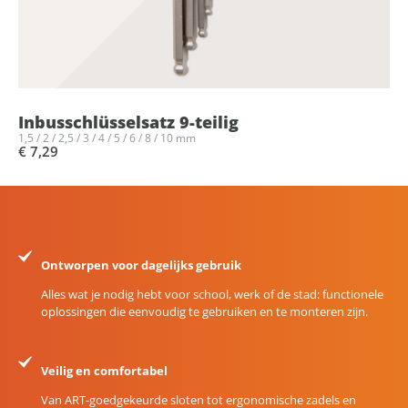
Inbusschlüsselsatz 9-teilig
1,5 / 2 / 2,5 / 3 / 4 / 5 / 6 / 8 / 10 mm
€ 7,29
Ontworpen voor dagelijks gebruik
Alles wat je nodig hebt voor school, werk of de stad: functionele
oplossingen die eenvoudig te gebruiken en te monteren zijn.
Veilig en comfortabel
Van ART-goedgekeurde sloten tot ergonomische zadels en