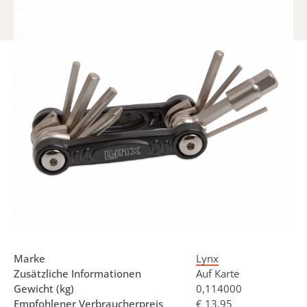
Product­omschrijving
Das kleine, aber vollständige Lynx Multi Tool 9 hat, wie der
Name schon sagt, 9 Funktionen. Dieses Multiwerkzeug ist
mit sieben Sechskantschlüsseln in den Größen 2, 2,5, 3, 4,
5, 6 und 8 mm, einem Kreuzschlitzschraubendreher und
einem T25 Torx ausgestattet.
Specificaties
Art.Nr.
440562
EAN-Code
8714868040789
Marke
Lynx
Zusätzliche Informationen
Auf Karte
Gewicht (kg)
0,114000
Empfohlener Verbraucherpreis
€ 13,95