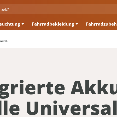
euchtung
Fahrradbekleidung
Fahrradzubeh
versal
grierte Akk
le Universa