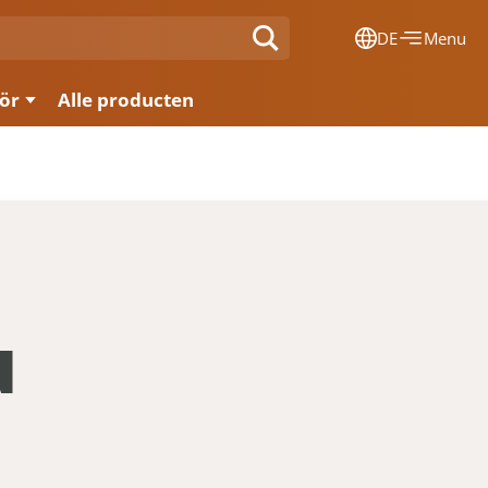
DE
Menu
Dansk
ör
Alle producten
Français
Deutsch
English
Nederlands
u
l