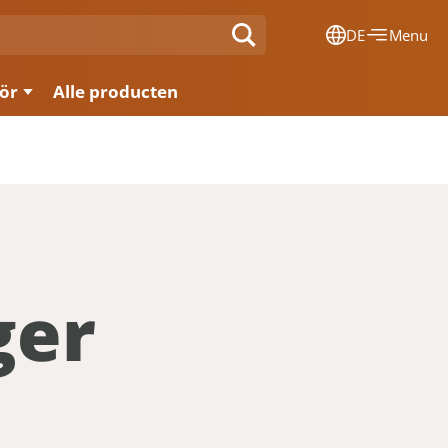
DE
Menu
Dansk
ör
Alle producten
Français
Deutsch
English
Nederlands
ger