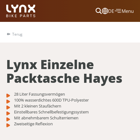
DE
Menu
Dansk
Français
Terug
Deutsch
English
Lynx Einzelne
Nederlands
Packtasche Hayes
28 Liter Fassungsvermögen
100% wasserdichtes 600D TPU-Polyester
Mit 2 kleinen Staufächern
Einstellbares Schnellbefestigungssystem
Mit abnehmbarem Schulterriemen
Zweiseitige Reflexion