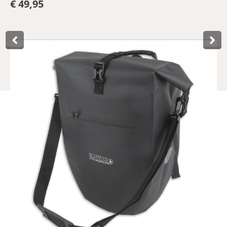
€ 49,95
Product­omschrijving
Diese schwarze, stylische und funktionelle Lynx Hayes
Fahrradtasche ist ideal für Pendler, aber auch für den
täglichen Einkauf oder einen Fahrradurlaub. Die Tasche ist
aus strapazierfähigem und robustem 600D TPU-Polyester
gefertigt, dieses Material macht die Tasche 100%
wasserdicht, flexibel und fühlt sich weich an. Mit dem
verstellbaren Schnellbefestigungssystem lässt sich die
Tasche einfach und sicher auf dem Gepäckträger