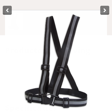
Product­omschrijving
Ce gilet de réflexion (noir) de Lynx convient aux adultes,
sans différence de taille. Il est confortable et offre une
excellente réflexion pour une bonne visibilité, ce qui en fait
le gilet réfléchissant idéal pour le running dans l'obscurité.
Le harnais réfléchissant est également idéal pour la
randonnée, le camping, la marche et le ski. Livré dans un
emballage de magasin (mural).
Specificaties