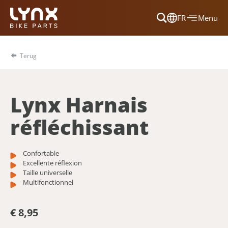
FR
Menu
Dansk
Français
Terug
Deutsch
English
Lynx Harnais
Nederlands
réfléchissant
Confortable
Excellente réflexion
Taille universelle
Multifonctionnel
€ 8,95