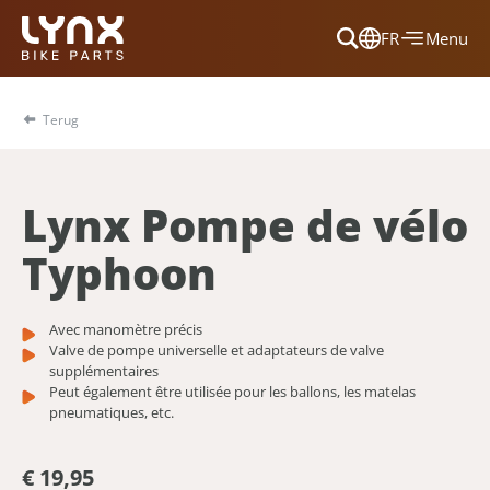
FR
Menu
Dansk
Français
Terug
Deutsch
English
Lynx Pompe de vélo
Nederlands
Typhoon
Avec manomètre précis
Valve de pompe universelle et adaptateurs de valve
supplémentaires
Peut également être utilisée pour les ballons, les matelas
pneumatiques, etc.
€ 19,95