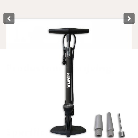
Product­omschrijving
La pompe à pied la plus populaire aujourd'hui. Pompe à
pied Lynx en acier gris foncé avec un manomètre précis et
lisible. Équipée d'une valve de pompe universelle et
d'adaptateurs de valve supplémentaires. Idéale pour
gonfler les pneus de vélo, mais peut également être utilisée
pour les ballons, les matelas pneumatiques, etc.
Specificaties