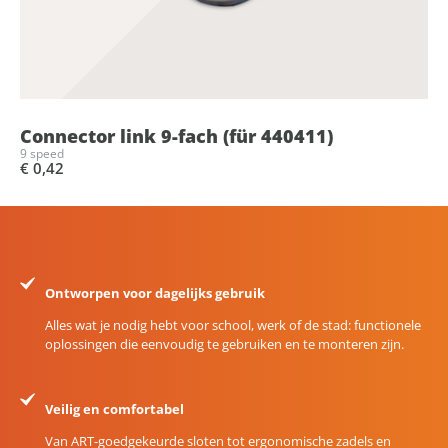
Connector link 9-fach (für 440411)
9 speed
€ 0,42
Ontworpen voor dagelijks gebruik
Alles wat je nodig hebt voor school, werk of de stad: functionele
oplossingen die eenvoudig te gebruiken en te monteren zijn.
Veilig en comfortabel
Van ART-goedgekeurde sloten tot ergonomische zadels en