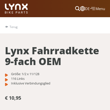
DE
Menu
Dansk
Français
Terug
Deutsch
English
Lynx Fahrradkette
Nederlands
9-fach OEM
Größe: 1/2 x 11/128
116 Links
Inklusive Verbindungsglied
€ 10,95