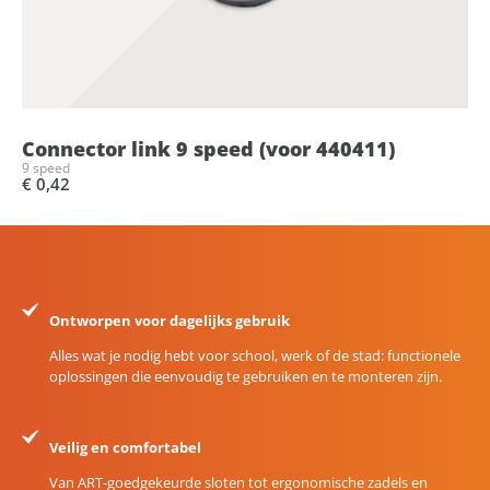
Connector link 9 speed (voor 440411)
9 speed
€ 0,42
Ontworpen voor dagelijks gebruik
Alles wat je nodig hebt voor school, werk of de stad: functionele
oplossingen die eenvoudig te gebruiken en te monteren zijn.
Veilig en comfortabel
Van ART-goedgekeurde sloten tot ergonomische zadels en