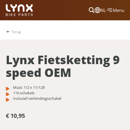
NL
Menu
Dansk
Français
Terug
Deutsch
English
Lynx Fietsketting 9
Nederlands
speed OEM
Maat: 1/2 x 11/128
116 schakels
Inclusief verbindingsschakel
€ 10,95