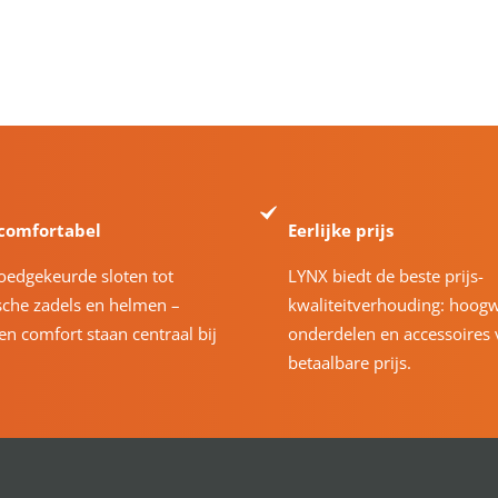
 comfortabel
Eerlijke prijs
oedgekeurde sloten tot
LYNX biedt de beste prijs-
che zadels en helmen –
kwaliteitverhouding: hoog
 en comfort staan centraal bij
onderdelen en accessoires 
betaalbare prijs.