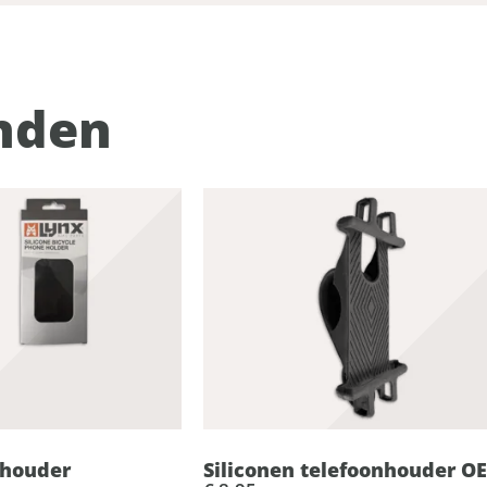
nden
nhouder
Siliconen telefoonhouder O