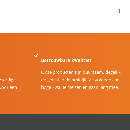
1
Betrouwbare kwaliteit
Onze producten zijn duurzaam, degelijk
waardige
en getest in de praktijk. Ze voldoen aan
voor een
hoge kwaliteitseisen en gaan lang mee.