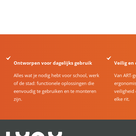
Ontworpen voor dagelijks gebruik
Veilig en
Alles wat je nodig hebt voor school, werk
Van ART-g
of de stad: functionele oplossingen die
ergonomis
eenvoudig te gebruiken en te monteren
veiligheid
zijn.
elke rit.