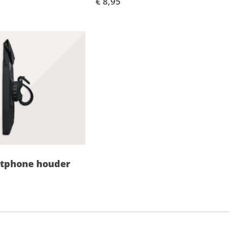
€ 8,95
rtphone houder