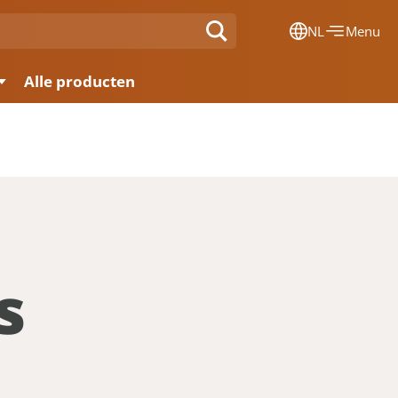
NL
Menu
Dansk
Alle producten
Français
Deutsch
English
Nederlands
s